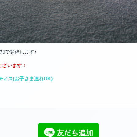
加で開催します♪
ございます！
ティス(お子さま連れOK)