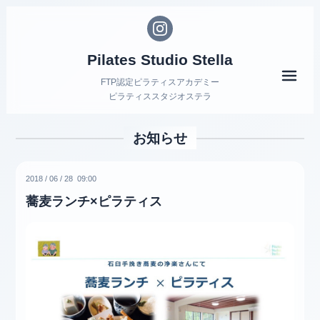
Pilates Studio Stella
メニ
FTP認定ピラティスアカデミー
ピラティススタジオステラ
お知らせ
2018
/
06
/
28 09:00
蕎麦ランチ×ピラティス