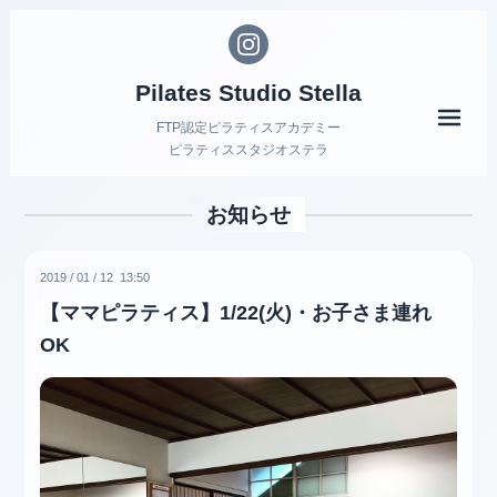
Pilates Studio Stella
メニ
FTP認定ピラティスアカデミー
ピラティススタジオステラ
お知らせ
2019
/
01
/
12 13:50
【ママピラティス】1/22(火)・お子さま連れ
OK