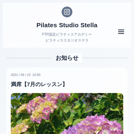
Pilates Studio Stella
メニ
FTP認定ピラティスアカデミー
ピラティススタジオステラ
お知らせ
2021
/
06
/
23 14:00
満席【7月のレッスン】